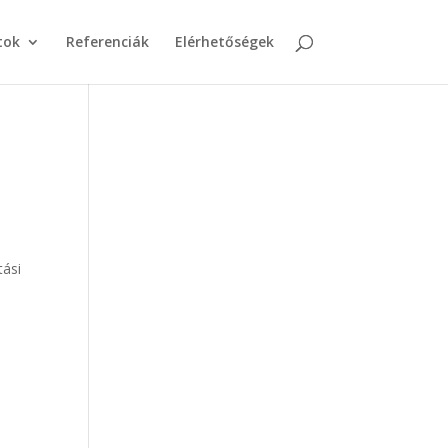
tok
Referenciák
Elérhetőségek
tási