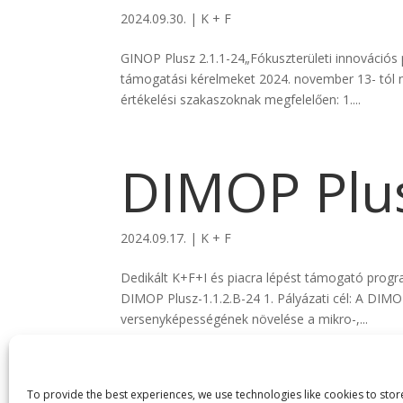
2024.09.30.
|
K + F
GINOP Plusz 2.1.1-24„Fókuszterületi innovációs
támogatási kérelmeket 2024. november 13- tól ny
értékelési szakaszoknak megfelelően: 1....
DIMOP Plus
2024.09.17.
|
K + F
Dedikált K+F+I és piacra lépést támogató program 
DIMOP Plusz-1.1.2.B-24 1. Pályázati cél: A DIMO
versenyképességének növelése a mikro-,...
To provide the best experiences, we use technologies like cookies to sto