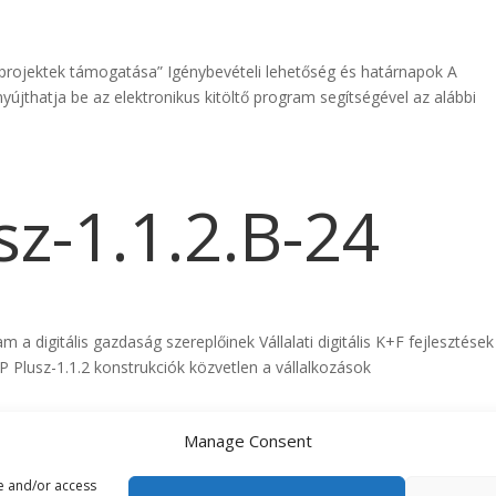
 projektek támogatása” Igénybevételi lehetőség és határnapok A
újthatja be az elektronikus kitöltő program segítségével az alábbi
z-1.1.2.B-24
a digitális gazdaság szereplőinek Vállalati digitális K+F fejlesztések
P Plusz-1.1.2 konstrukciók közvetlen a vállalkozások
Manage Consent
re and/or access