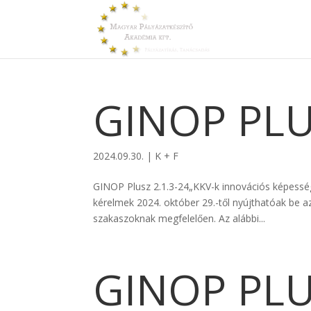
GINOP PLU
2024.09.30.
|
K + F
GINOP Plusz 2.1.3-24„KKV-k innovációs képessé
kérelmek 2024. október 29.-től nyújthatóak be az
szakaszoknak megfelelően. Az alábbi...
GINOP PLU