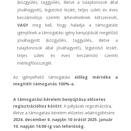
(közgyűlés, taggyűlés, illetve a tulajdonosok által
jóváhagyott), legutolsó lezárt, teljes üzleti év éves
beszámolója szerinti árbevételének kétszeresét,
VAGY
meg kell, hogy haladja a támogatást
igénylőnek a támogatási igény benyújtását megelőző
jóváhagyott (közgyűlés, taggyűlés, illetve a
tulajdonosok által jóváhagyott), legutolsó lezárt,
teljes üzleti év éves beszámoló szerinti
mérlegfőösszegét.
Az igényelhető támogatási
előleg mértéke a
megítélt támogatás 100%-a.
A támogatási kérelem benyújtása előzetes
regisztrációhoz kötött
. A pályázati regisztrációra,
illetve a támogatási kérelem előzetes adatrögzítésére
2024. december 6. napján 10 órától 2025. január
10. napján 14:00-ig van lehetőség.