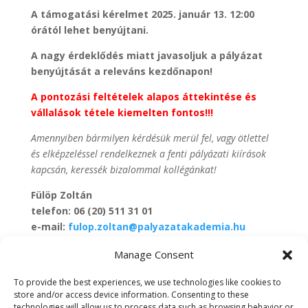
A támogatási kérelmet 2025. január 13. 12:00
órától lehet benyújtani.
A nagy érdeklődés miatt javasoljuk a pályázat
benyújtását a releváns kezdőnapon!
A pontozási feltételek alapos áttekintése és
vállalások tétele kiemelten fontos!!!
Amennyiben bármilyen kérdésük merül fel, vagy ötlettel
és elképzeléssel rendelkeznek a fenti pályázati kiírások
kapcsán, keressék bizalommal kollégánkat!
Fülöp Zoltán
telefon: 06 (20) 511 31 01
e-mail:
fulop.zoltan@palyazatakademia.hu
www.palyazatakademia.hu
Manage Consent
To provide the best experiences, we use technologies like cookies to
store and/or access device information. Consenting to these
technologies will allow us to process data such as browsing behavior or