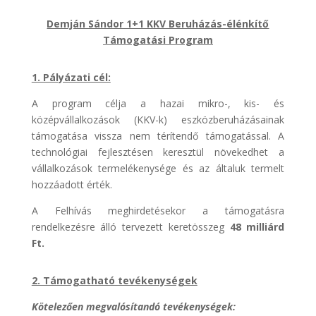
Demján Sándor 1+1 KKV Beruházás-élénkítő
Támogatási Program
1. Pályázati cél:
A program célja a hazai mikro-, kis- és
középvállalkozások (KKV-k) eszközberuházásainak
támogatása vissza nem térítendő támogatással. A
technológiai fejlesztésen keresztül növekedhet a
vállalkozások termelékenysége és az általuk termelt
hozzáadott érték.
A Felhívás meghirdetésekor a támogatásra
rendelkezésre álló tervezett keretösszeg
48 milliárd
Ft.
2. Támogatható tevékenységek
Kötelezően megvalósítandó tevékenységek: