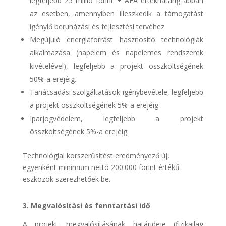
legfeljebb 25 millió forint + ÁFA értékhatárig abban
az esetben, amennyiben illeszkedik a támogatást
igénylő beruházási és fejlesztési tervéhez.
Megújuló energiaforrást hasznosító technológiák
alkalmazása (napelem és napelemes rendszerek
kivételével), legfeljebb a projekt összköltségének
50%-a erejéig.
Tanácsadási szolgáltatások igénybevétele, legfeljebb
a projekt összköltségének 5%-a erejéig.
Iparjogvédelem, legfeljebb a projekt
összköltségének 5%-a erejéig.
Technológiai korszerűsítést eredményező új,
egyenként minimum nettó 200.000 forint értékű
eszközök szerezhetőek be.
3.
Megvalósítási és fenntartási idő
​A projekt megvalósításának határideje (fizikailag