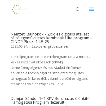
Nemzeti Bajnokok – Zöld és digitális átállást
célzó egyműveletes kombinált Hitelprogram –
GINOP Plusz- 1.4.5-25
2025.05.24.
|
Eszköz és gépbeszerzés
1. Hitelprogram célja: A Hitelprogram célja a mikro-,
kis- és középvállalkozások (KKV-k)
termelékenységének és hozzáadott értékének
növelése a technológiai és szervezeti megújítás
támogatásán keresztül, valamint a zöld és digitális
átálláshoz való hozzájárulás. Célja...
Demján Sándor 1+1 KKV Beruházás-élénkítő
Támogatási Program (lezárult)