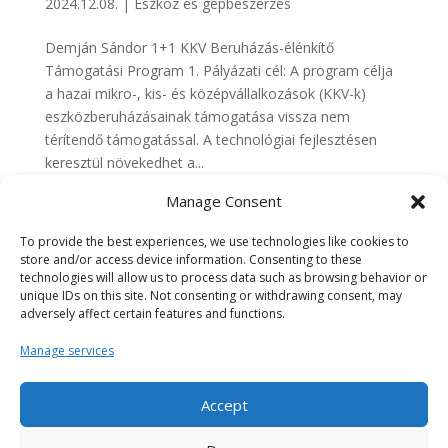
2024.12.08.
|
Eszköz és gépbeszerzés
Demján Sándor 1+1 KKV Beruházás-élénkítő
Támogatási Program 1. Pályázati cél: A program célja
a hazai mikro-, kis- és középvállalkozások (KKV-k)
eszközberuházásainak támogatása vissza nem
térítendő támogatással. A technológiai fejlesztésen
keresztül növekedhet a...
Manage Consent
GINOP Plusz-1.2.4-25
To provide the best experiences, we use technologies like cookies to
2024.11.01.
|
Eszköz és gépbeszerzés
store and/or access device information. Consenting to these
technologies will allow us to process data such as browsing behavior or
Mikro- és kisvállalkozások támogatása a
unique IDs on this site. Not consenting or withdrawing consent, may
leghátrányosabb helyzetű régiókban, illetve a Szabad
adversely affect certain features and functions.
Vállalkozási Zónákban GINOP Plusz-1.2.4-25 1.
Manage services
Pályázati cél: A felhívás célja a négy leghátrányosabb
helyzetű régióban, és/vagy a Szabad Vállalkozási
Zónák (SZVZ) településein...
Accept